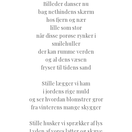
Billeder danser nu
bag nethindens skærm
hos fjern og nær
lille som stor
når disse porøse rynker i
smilehuller
der kan rumme verden
og al dens væsen
fryser til tidens sand
Stille lægger vi ham
i jordens rige muld
og ser hvordan blomstrer gror
fra vinterens mange skygger
Stille husker vi sprækker af lys
Lyden af vores latter og skæve