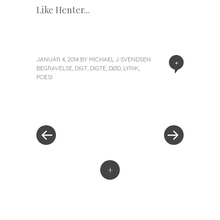
Like
Henter...
JANUAR 4, 2014
BY
MICHAEL J SVENDSEN
+
BEGRAVELSE
,
DIGT
,
DIGTE
,
DØD
,
LYRIK
,
POESI
« Previous Post
Next Post »
Post navigation
+