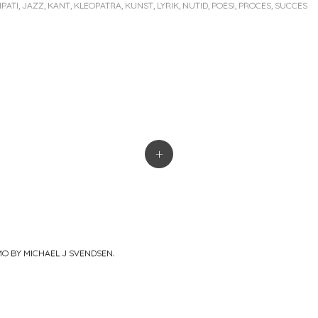
PATI
,
JAZZ
,
KANT
,
KLEOPATRA
,
KUNST
,
LYRIK
,
NUTID
,
POESI
,
PROCES
,
SUCCES
ion
+
MO BY MICHAEL J SVENDSEN
.