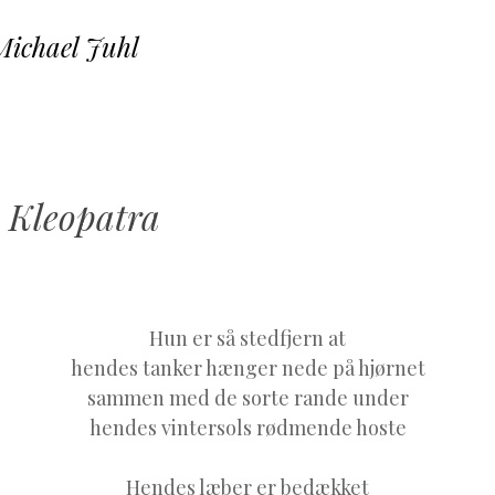
Michael Juhl
SKIP TO CONTENT
MENU
 Kleopatra
Hun er så stedfjern at
hendes tanker hænger nede på hjørnet
sammen med de sorte rande under
hendes vintersols rødmende hoste
Hendes læber er bedækket