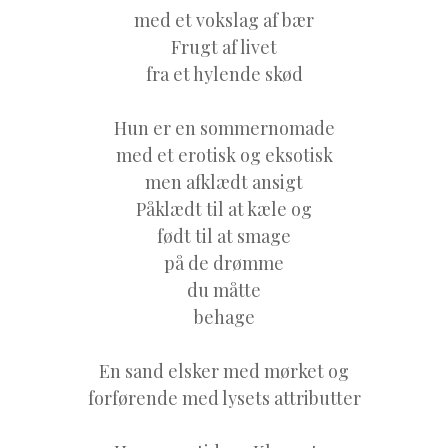
med et vokslag af bær
Frugt af livet
fra et hylende skød
Hun er en sommernomade
med et erotisk og eksotisk
men afklædt ansigt
Påklædt til at kæle og
født til at smage
på de drømme
du måtte
behage
En sand elsker med mørket og
forførende med lysets attributter