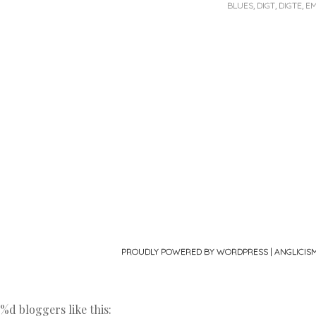
BLUES
,
DIGT
,
DIGTE
,
EM
Post navigat
PROUDLY POWERED BY WORDPRESS
|
ANGLICIS
%d
bloggers like this: