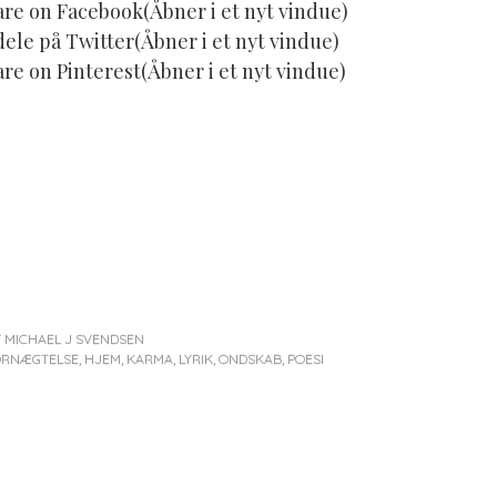
are on Facebook(Åbner i et nyt vindue)
 dele på Twitter(Åbner i et nyt vindue)
are on Pinterest(Åbner i et nyt vindue)
Y
MICHAEL J SVENDSEN
ORNÆGTELSE
,
HJEM
,
KARMA
,
LYRIK
,
ONDSKAB
,
POESI