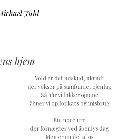
Michael Juhl
SKIP TO CONTENT
MENU
ens hjem
Vold er det udskud, ukrudt
der vokser på samfundet øjenlåg
Så når vi lukker øjnene
åbner vi op for kaos og misbrug
En indre uro
der fornægtes ved åbenlys dag
Men er en del af os