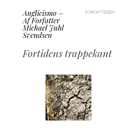
Anglicismo –
SKIP TO CONTENT
FORFATTEREN
Af Forfatter
MENU
Michael Juhl
Svendsen
Fortidens trappekant