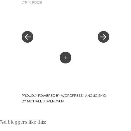
LYRIK
,
POESI
« Previous Post
Next Post »
Post navigation
+
PROUDLY POWERED BY WORDPRESS
|
ANGLICISMO
BY MICHAEL J SVENDSEN
.
%d
bloggers like this: